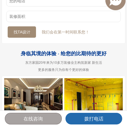
我们会在第一时间联系您！
找TA设计
身临其境的体验 · 给您的比期待的更好
东方家园20年来为10多万装修业主构筑新家 新生活
更多的服务只为你有个更好的体验
在线咨询
拨打电话
样板间
参观工地
首页
报价
电话
咨询